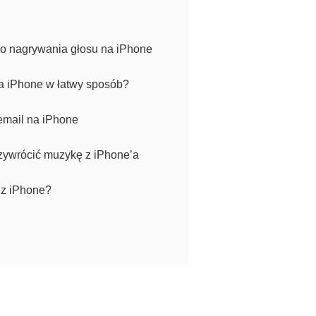
nawet obraz z gier Android na innych
urządzeniach Android lub iOS.
Dodatkowo, dzięki aplikacji
do nagrywania głosu na iPhone
użytkownicy Android mogą swobodnie
oglądać czynności wykonywane w
a iPhone w łatwy sposób?
aplikacjach iOS na swoim telefonie, zaś
użytkownicy produktów Apple mogą
email na iPhone
zobaczyć aplikacje Android w akcji na
swoich iPhone/iPadach. Poniżej
zawarliśmy instrukcję obsługi aplikacji
rzywrócić muzykę z iPhone’a
ApowerMirror.
 z iPhone?