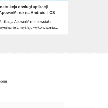
Instrukcja obsługi aplikacji
ApowerMirror na Android i iOS
Aplikacja ApowerMirror powstała
oryginalnie z myślą o wykonywaniu
projekcji ekranu telefonu na komputerze
stacjonarnym. Dzięki ciągłym
aktualizacjom, program rozwinął się już
do kompleksowego narzędzia, które
pozwala użytkownikom streamować
obraz z jednego telefonu na drugi.
Aplikacja umożliwia wygodne
prowadzenie prezentacji, pozwalając
widowni swobodnie przeglądać
epiej
dokumenty na własnych telefonach i
przekazywać je łatwo na inne
urządzenia. Ponadto, program pozwala
także udostępniać filmy, zdjęcia, a