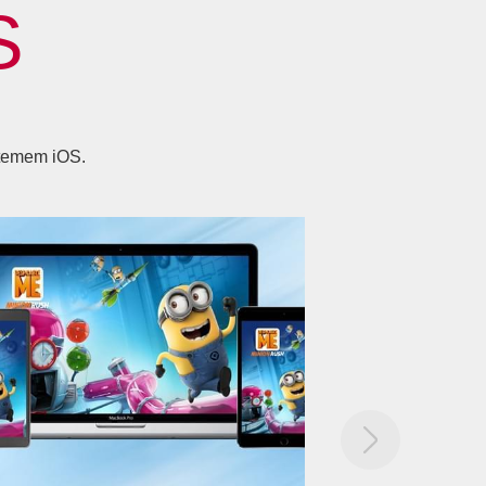
S
stemem iOS.