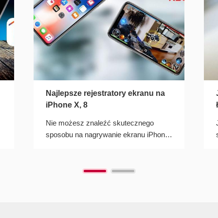
Najlepsze rejestratory ekranu na
iPhone X, 8
Nie możesz znaleźć skutecznego
sposobu na nagrywanie ekranu iPhone
X, 8, 8 Plus? W tym artykule dowiesz
się, jak łatwo to zrobić.