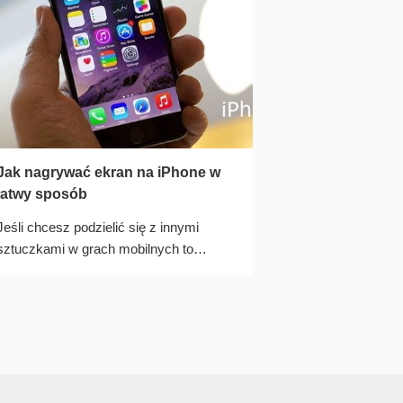
Jak nagrywać ekran na iPhone w
łatwy sposób
Jeśli chcesz podzielić się z innymi
sztuczkami w grach mobilnych to
zapoznaj się z trzema skutecznymi
sposobami na nagrywanie ekranu na
iPhone.