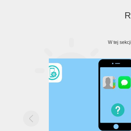
R
W tej sekc