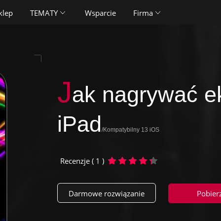
klep
TEMATY
Wsparcie
Firma
J
ak nagrywać ek
iPad
/Kompatybilny 13 iOS
Recenzje ( 1 )
Darmowe rozwiązanie
Pobier