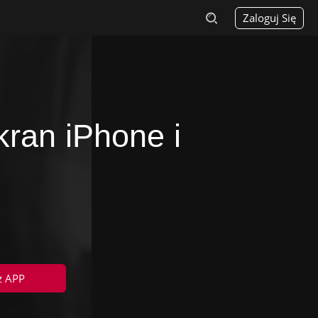
Zaloguj Się
ran iPhone i
z APP