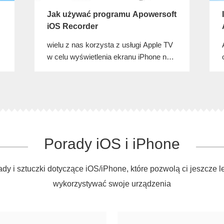
Jak używać programu Apowersoft
iOS Recorder
wielu z nas korzysta z usługi Apple TV
w celu wyświetlenia ekranu iPhone na
większym monitorze. Nie każdy
użytkownik iPhone ma jednak ochotę
korzystać z Apple TV. W takiej sytuacji
nasuwa się pytanie: jak wyświetlić
ekran iPhone na komputerze. Na
szczęście, program Apowersoft iOS
Porady iOS i iPhone
Recorder umożliwia nam rozwiązanie
tego problemu w wyjątkowo łatwy
sposób.
dy i sztuczki dotyczące iOS/iPhone, które pozwolą ci jeszcze l
wykorzystywać swoje urządzenia