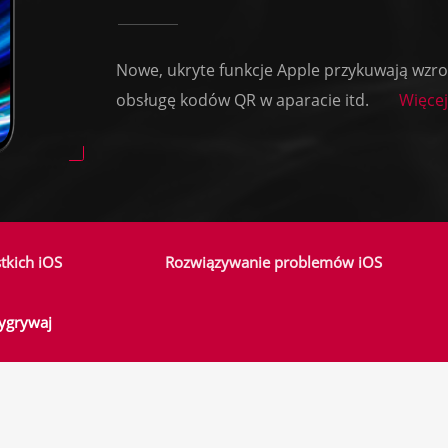
Nowe, ukryte funkcje Apple przykuwają wzr
obsługę kodów QR w aparacie itd.
Więcej
tkich iOS
Rozwiązywanie problemów iOS
wygrywaj