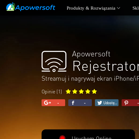
Produkty & Rozwiązania
Skl
PARTNERZY
POM
Kanał na YouTube
Cent
Softonic Pobranie
Wspa
Apowersoft
CNET Pobranie
Rejestrato
Streamuj i nagrywaj ekran iPhone/
Copyright © 2025 WANGXU TECHNOLOGY CO.
Opinie (
1
)
-
-
-
+1
Udostępniaj
Udostępniaj
Pin
Uruchom Online