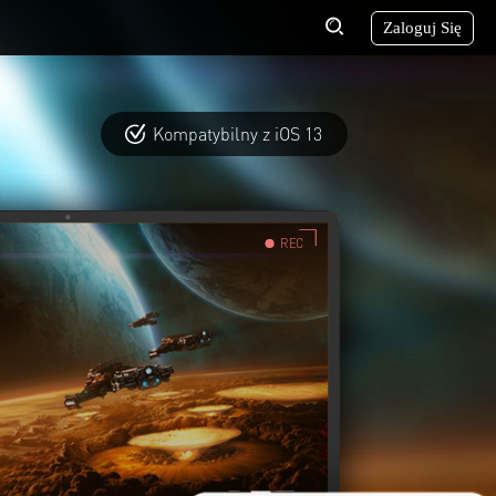
Zaloguj Się
WYBIERZ SWÓJ JĘZYK
Kompatybilny z iOS 13
REC
Polityka prywatności
Wykorzystanie cookie