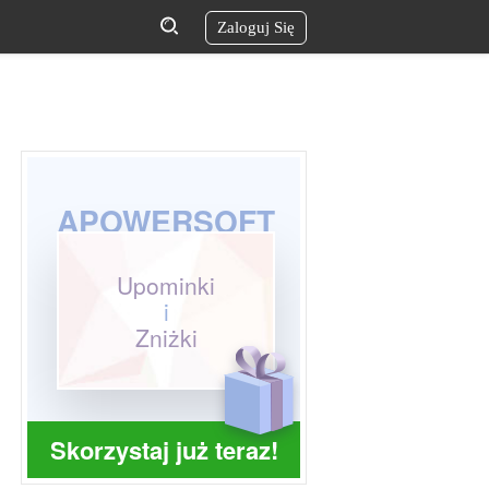
Zaloguj Się
APOWERSOFT
Upominki
i
Zniżki
Skorzystaj już teraz!