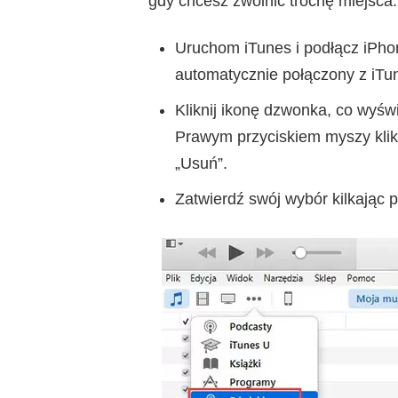
gdy chcesz zwolnić trochę miejsca. O
Uruchom iTunes i podłącz iPho
automatycznie połączony z iTu
Kliknij ikonę dzwonka, co wyświ
Prawym przyciskiem myszy klik
„Usuń”.
Zatwierdź swój wybór kilkając 