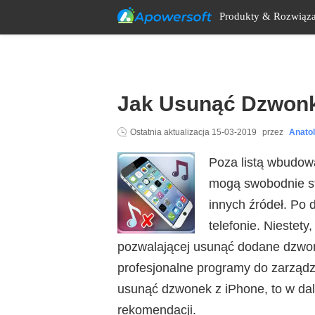
Produkty & Rozwiąza
Jak Usunąć Dzwonk
Ostatnia aktualizacja
15-03-2019
przez
Anato
Poza listą wbudo
mogą swobodnie st
innych źródeł. Po
telefonie. Niestet
pozwalającej usunąć dodane dzwon
profesjonalne programy do zarządza
usunąć dzwonek z iPhone, to w dal
rekomendacji.