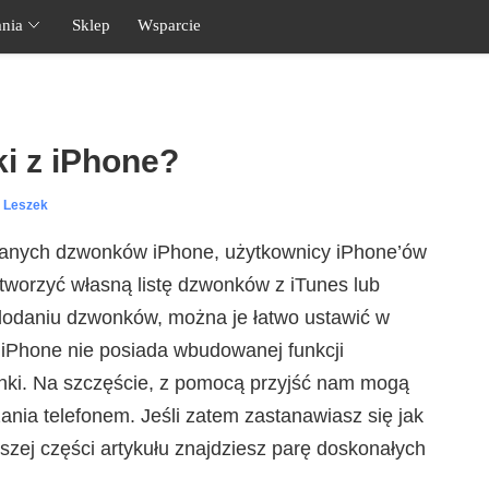
nia
Sklep
Wsparcie
i z iPhone?
l Leszek
wanych dzwonków iPhone, użytkownicy iPhone’ów
worzyć własną listę dzwonków z iTunes lub
 dodaniu dzwonków, można je łatwo ustawić w
y, iPhone nie posiada wbudowanej funkcji
ki. Na szczęście, z pomocą przyjść nam mogą
nia telefonem. Jeśli zatem zastanawiasz się jak
szej części artykułu znajdziesz parę doskonałych