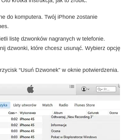
to krótka instrukcja, jak to zrobić.
ne do komputera. Twój iPhone zostanie
nes.
etli listę dzwonków nagranych w telefonie.
nij dzwonki, które chcesz usunąć. Wybierz opcję
przycisk “Usuń Dzwonek” w oknie potwierdzenia.