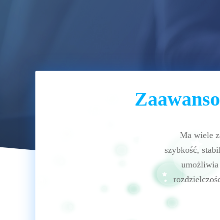
Zaawanso
Ma wiele z
szybkość, stab
umożliwia 
rozdzielczoś