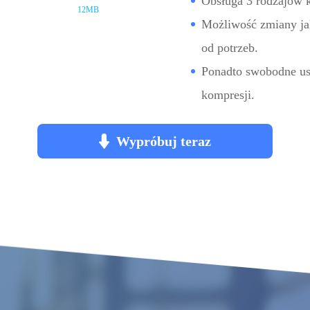
Obsługa 3 rodzajów k
12MB
Możliwość zmiany jak
od potrzeb.
Ponadto swobodne us
kompresji.
Wypróbuj teraz