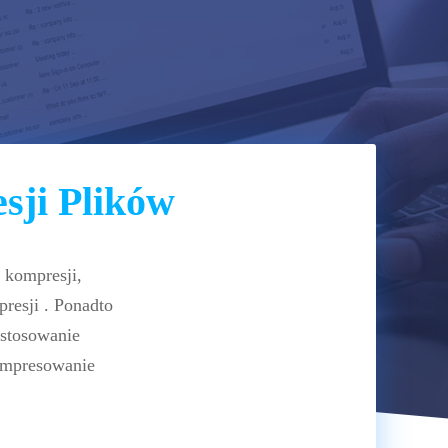
ji Plików
 kompresji,
resji . Ponadto
ostosowanie
kompresowanie