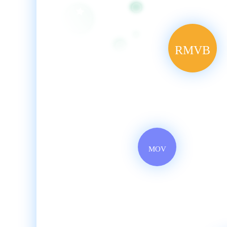
RMVB
MOV