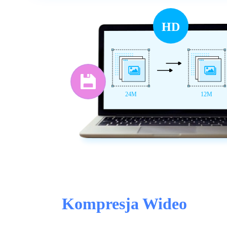
HD
24M
12M
Kompresja Wideo