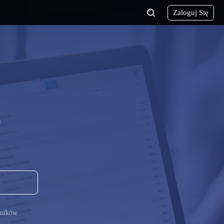
Zaloguj Się
m
ników