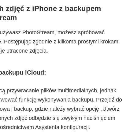
h zdjęć z iPhone z backupem
tream
lub używasz PhotoStream, możesz spróbować
e. Postępując zgodnie z kilkoma prostymi krokami
e utracone zdjęcia.
backupu iCloud:
cą przywracanie plików multimedialnych, jednak
ktywować funkcję wykonywania backupu. Przejdź do
wa i backup, gdzie należy wybrać opcję „Utwórz
onych zdjęć odbędzie się zwykłym naciśnięciem
ośrednictwem Asystenta konfiguracji.