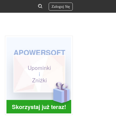
Zaloguj Się
APOWERSOFT
Upominki
i
Zniżki
Skorzystaj już teraz!