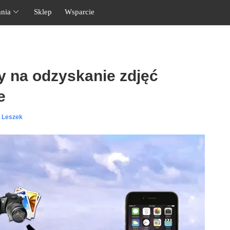
nia
Sklep
Wsparcie
 na odzyskanie zdjęć
e
l Leszek