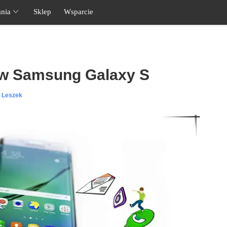
nia
Sklep
Wsparcie
ów Samsung Galaxy S
l Leszek