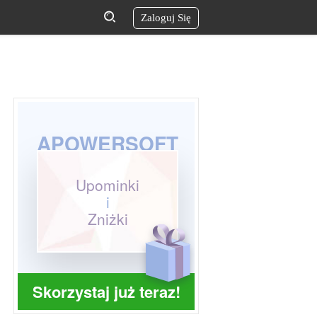
Zaloguj Się
APOWERSOFT
Upominki
i
Zniżki
Skorzystaj już teraz!