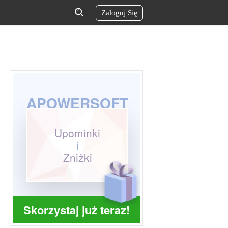
Zaloguj Się
APOWERSOFT
Upominki
i
Zniżki
Skorzystaj już teraz!