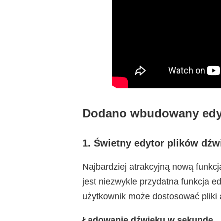
Dodano wbudowany edyt
1. Świetny edytor plików dź
Najbardziej atrakcyjną nową funkc
jest niezwykle przydatna funkcja ed
użytkownik może dostosować pliki 
Ładowanie dźwięku w sekundę