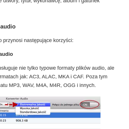
utwory, tytuł, wykonawcę, album i gatunek
 audio
przynosi następujące korzyści:
audio
sługuje nie tylko typowe formaty plików audio, ale
 formatach jak: AC3, ALAC, MKA i CAF. Poza tym
atu MP3, WAV, M4A, M4R, OGG i innych.