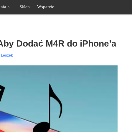
nia
Sklep
Wsparcie
 Aby Dodać M4R do iPhone’a
l Leszek