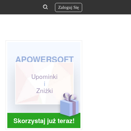
Zaloguj Się
APOWERSOFT
Upominki
i
Zniżki
Skorzystaj już teraz!