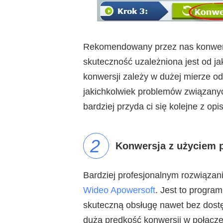
Rekomendowany przez nas konwert
skuteczność uzależniona jest od j
konwersji zależy w dużej mierze od
jakichkolwiek problemów związany
bardziej przyda ci się kolejne z op
2
Konwersja z użyciem 
Bardziej profesjonalnym rozwiązan
Wideo Apowersoft
. Jest to progra
skuteczną obsługę nawet bez dostęp
dużą prędkość konwersji w połącze