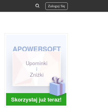
Zaloguj Się
APOWERSOFT
Upominki
i
Zniżki
Skorzystaj już teraz!