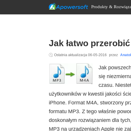
Produkty & Rozwiąza
Jak łatwo przerobi
Ostatnia aktualizacja
06-05-2016
przez
Anato
Jak powszech
się niezmiern
czasu. Nieste
użytkowników w kwestii jakości ści
iPhone. Format M4A, stworzony prz
formatu MP3. Z tego właśnie powo
doskonałym rozwiązaniem dla tych,
MP3 na urządzeniach Apple nie za