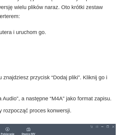
rsję wielu plików naraz. Oto krótki zestaw
werterem:
tera i uruchom go.
najdziesz przycisk “Dodaj pliki”. Kliknij go i
a Audio”, a następne “M4A” jako format zapisu.
by rozpocząć proces konwersji.