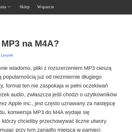
nia
Sklep
Wsparcie
ć MP3 na M4A?
l Leszek
nie wiadomo, pliki z rozszerzeniem MP3 cieszą
ą popularnością już od niezmiernie długiego
ty, format ten nie zaspokaja w pełni oczekiwań
eżek audio, zwłaszcza jeśli chodzi o użytkowników
ez Apple Inc., jest często uznawany za następcę
du, konwersja MP3 do M4A wydaje się
 którzy chcieliby przechowywać liczne utwory
jmując przy tym zanadto miejsca w pamięci